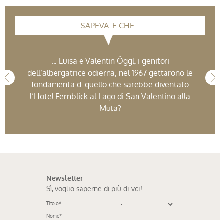
SAPEVATE CHE…
… Luisa e Valentin Öggl, i genitori
dell’albergatrice odierna, nel 1967 gettarono le
fondamenta di quello che sarebbe diventato
l’Hotel Fernblick al Lago di San Valentino alla
Muta?
Newsletter
Sì, voglio saperne di più di voi!
Titolo
*
Nome
*