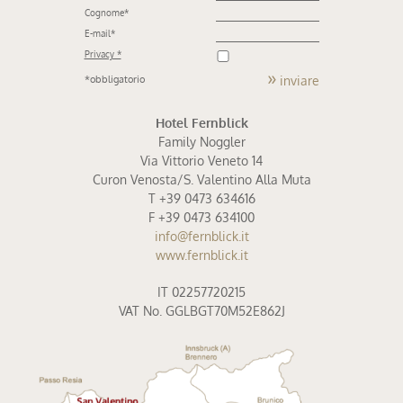
Cognome
*
E-mail
*
Privacy *
inviare
*obbligatorio
Hotel Fernblick
Family Noggler
Via Vittorio Veneto 14
Curon Venosta/S. Valentino Alla Muta
T +39 0473 634616
F +39 0473 634100
info@fernblick.it
www.fernblick.it
IT 02257720215
VAT No. GGLBGT70M52E862J