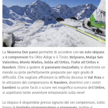
La
Skiarena Due paesi
permette di accedere con
un solo skipass
a
6 comprensori
fra l’Alto Adige e il Tirolo:
Belpiano, Malga San
Valentino, Monte Watles, Solda all’Ortles, Trafoi all’Ortles e
Nauders
. Oltre a godere di
panorami mozzafiato
, vi divertirete un
mondo su piste perfettamente preparate per ogni grado di
difficoltà. Che vogliate affrontare la difficile discesa in
Val Roia
o
le attrazioni del comprensorio di
Nauders
, divertirvi con i vostri
bambini
su piste facili o sciare nel magnifico scenario dell’
Ortles
,
vi aspettano tante avventure emozionanti sulla neve!
Lo skipass è disponibile presso ognuno dei sei comprensori, sotto
forma di
biglietto
plurigiornaliero o stagionale
. Inoltre vi