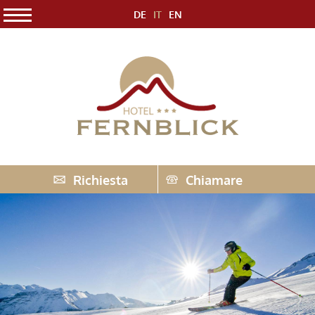
DE
IT
EN
Richiesta
Chiamare