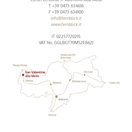
T +39 0473 634616
F +39 0473 634100
info@fernblick.it
www.fernblick.it
IT 02257720215
VAT No. GGLBGT70M52E862J