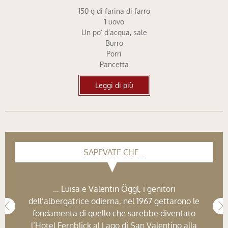
150 g di farina di farro
1 uovo
Un po’ d’acqua, sale
Burro
Porri
Pancetta
Leggi di più
SAPEVATE CHE…
… Luisa e Valentin Öggl, i genitori
dell’albergatrice odierna, nel 1967 gettarono le
fondamenta di quello che sarebbe diventato
l’Hotel Fernblick al Lago di San Valentino alla