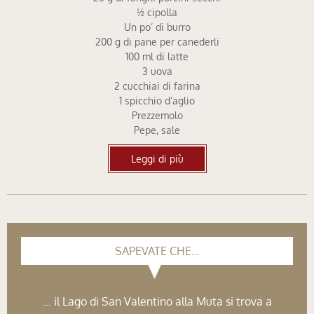
½ cipolla
Un po’ di burro
200 g di pane per canederli
100 ml di latte
3 uova
2 cucchiai di farina
1 spicchio d’aglio
Prezzemolo
Pepe, sale
Leggi di più
SAPEVATE CHE…
… il Lago di San Valentino alla Muta si trova a