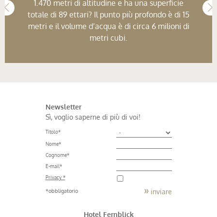
1.470 metri di altitudine e ha una superficie
totale di 89 ettari? Il punto più profondo è di 15
metri e il volume d’acqua è di circa 6 milioni di
metri cubi.
Newsletter
Sì, voglio saperne di più di voi!
Titolo
*
Nome
*
Cognome
*
E-mail
*
Privacy *
inviare
*obbligatorio
Hotel Fernblick