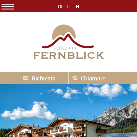
DE
IT
EN
Richiesta
Chiamare