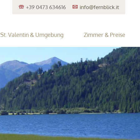
+39 0473 634616
info@
fernblick.it
St. Valentin & Umgebung
Zimmer & Preise
n am Haidersee
eise-Storno-Versicherung
Der Reschensee
Familienurlaub
Angebote
Ausflugstipps
Anfragen
•
•
•
•
•
port
Südtirol Guest Pass
•