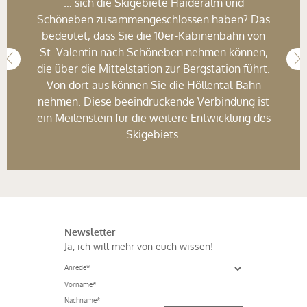
… sich die Skigebiete Haideralm und
Schöneben zusammengeschlossen haben? Das
bedeutet, dass Sie die 10er-Kabinenbahn von
St. Valentin nach Schöneben nehmen können,
die über die Mittelstation zur Bergstation führt.
Von dort aus können Sie die Höllental-Bahn
nehmen. Diese beeindruckende Verbindung ist
ein Meilenstein für die weitere Entwicklung des
Skigebiets.
Newsletter
Ja, ich will mehr von euch wissen!
Anrede
*
Vorname
*
Nachname
*