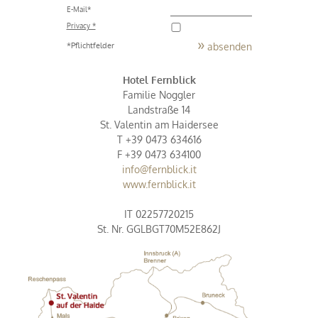
E-Mail
*
Privacy *
absenden
*Pflichtfelder
Hotel Fernblick
Familie Noggler
Landstraße 14
St. Valentin am Haidersee
T +39 0473 634616
F +39 0473 634100
info@
fernblick.it
www.fernblick.it
IT 02257720215
St. Nr. GGLBGT70M52E862J